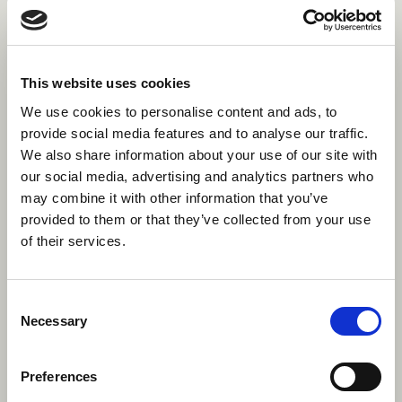
demande d'AVE
Vous devrez demander votre autorisation de
voyage électronique (AVE) avant votre vol. Cela
This website uses cookies
vous permet d'atterrir dans un aéroport
We use cookies to personalise content and ads, to
canadien en tant que visiteur de courte durée.
provide social media features and to analyse our traffic.
Cela coûte 7$ CAD et vous pouvez
postulez pour
We also share information about your use of our site with
cela en ligne
. Vous ne serez pas autorisé à
our social media, advertising and analytics partners who
monter à bord de l'avion sans celui-ci, nous
may combine it with other information that you’ve
vous encourageons donc à en faire la demande
provided to them or that they’ve collected from your use
dès que vous aurez été confirmé dans un camp.
of their services.
Comment puis-je demander un
permis de travail ?
Consent
Necessary
Selection
Une fois votre inscription terminée, nous
commencerons à organiser vos documents.
Preferences
Surveillez votre boîte de réception pendant